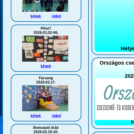
képek
videó
Pénz7
2026.03.02-06.
Hely
Országos cs
képek
202
Farsang
2026.02.27.
képek
videó
H
Bemutató órák
2026.02.19-20.