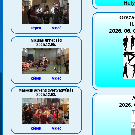
Hely
Orszá
II
képek
videó
2026. 06. 
Mikulás ünnepség
2025.12.05.
képek
videó
Második adventi gyertyagyújtás
2025.12.03.
A
2026. 
képek
videó