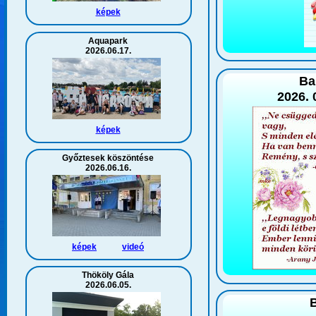
képek
Aquapark
2026.06.17.
Ba
2026. 
képek
Győztesek köszöntése
2026.06.16.
képek
videó
Thököly Gála
2026.06.05.
B