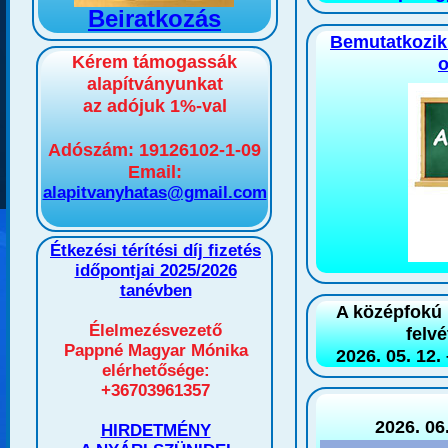
Beiratkozás
Bemutatkozik
Kérem támogassák
o
alapítványunkat
az adójuk 1%-val
Adószám: 19126102-1-09
Email:
alapitvanyhatas@gmail.com
Étkezési térítési díj fizetés
időpontjai 2025/2026
tanévben
A középfokú i
Élelmezésvezető
felvé
Pappné Magyar Mónika
2026. 05. 12. 
elérhetősége:
+36703961357
2026. 06
HIRDETMÉNY