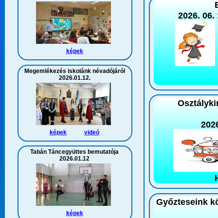
2026. 06.
képek
Megemlékezés iskolánk névadójáról
2026.01.12.
Osztályki
2026
képek
videó
Tabán Táncegyüttes bemutatója
2026.01.12
Győzteseink kö
képek