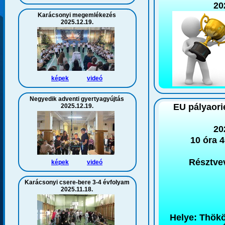
20
Karácsonyi megemlékezés
2025.12.19.
képek
videó
Negyedik adventi gyertyagyújtás
EU pályaori
2025.12.19.
20
10 óra 4
Résztvev
képek
videó
Karácsonyi csere-bere 3-4 évfolyam
2025.11.18.
Helye: Thökö