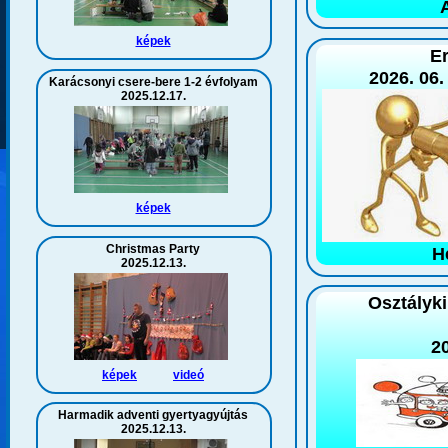
képek
E
2026. 06.
Karácsonyi csere-bere 1-2 évfolyam
2025.12.17.
képek
Christmas Party
H
2025.12.13.
Osztályki
20
képek
videó
Harmadik adventi gyertyagyújtás
2025.12.13.