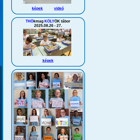
képek
videó
THÖ
kmag
KÖLY
ÖK tábor
2025.08.26 - 27.
képek