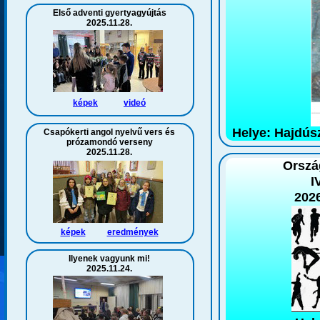
Első adventi gyertyagyújtás
2025.11.28.
képek
videó
Helye: Hajdús
Csapókerti angol nyelvű vers és
prózamondó verseny
2025.11.28.
Orszá
I
2026
képek
eredmények
Ilyenek vagyunk mi!
2025.11.24.