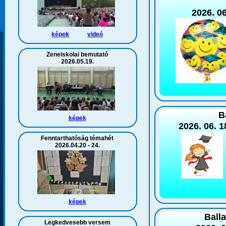
2026. 06
képek
videó
Zeneiskolai bemutató
2026.05.19.
B
képek
2026. 06. 1
Fenntarthatóság témahét
2026.04.20 - 24.
képek
Balla
Legkedvesebb versem