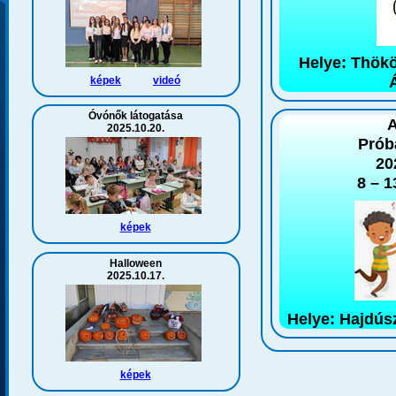
Helye: Thökö
képek
videó
Óvónők látogatása
A
2025.10.20.
Prób
20
8 – 1
képek
Halloween
2025.10.17.
Helye: Hajdús
képek