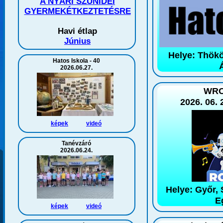
A NYÁRI SZÜNIDEI
GYERMEKÉTKEZTETÉSRE
Havi étlap
Június
Helye: Thökö
Hatos Iskola - 40
2026.06.27.
WRO
2026. 06. 
képek
videó
Tanévzáró
2026.06.24.
Helye: Győr,
E
képek
videó