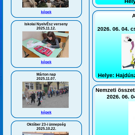
Hel
képek
A
Iskolai NyelvÉsz verseny
2026. 06. 04. c
2025.11.12.
képek
Márton nap
Helye: Hajdús
2025.11.07.
Nemzeti összet
2026. 06. 0
képek
Október 23-i ünnepség
2025.10.22.