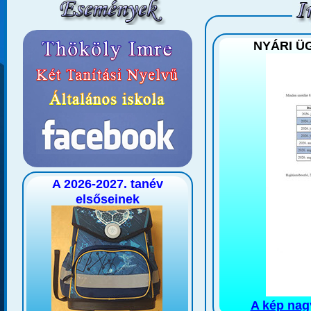
NYÁRI Ü
A 2026-2027. tanév
elsőseinek
A kép nagy