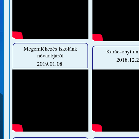
Megemlékezés iskolánk
Karácsonyi ün
névadójáról
2018.12.2
2019.01.08.