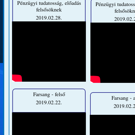
Pénzügyi tudatosság, előadás
Pénzügyi tudatoss
felsősöknek
felsősök
2019.02.28.
2019.02.
Farsang - felső
Farsang - 
2019.02.22.
2019.02.