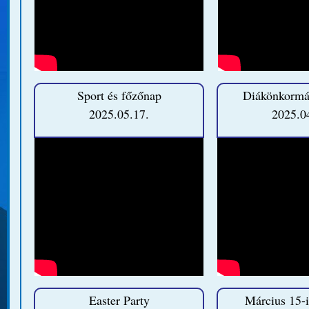
Sport és főzőnap
Diákönkormá
2025.05.17.
2025.0
Easter Party
Március 15-