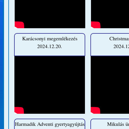
Karácsonyi megemlékezés
Christma
2024.12.20.
2024.1
Harmadik Adventi gyertyagyújtás
Mikulás ü