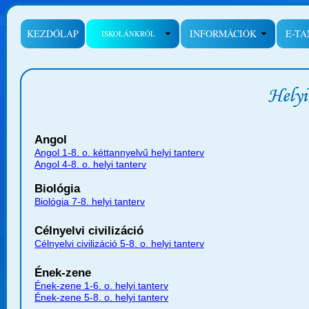
KEZDŐLAP
INFORMÁCIÓK
E-T
ISKOLÁNKRÓL
Angol
Angol 1-8. o. kéttannyelvű helyi tanterv
Angol 4-8. o. helyi tanterv
Biológia
Biológia 7-8. helyi tanterv
Célnyelvi civilizáció
Célnyelvi civilizáció 5-8. o. helyi tanterv
Ének-zene
Ének-zene 1-6. o. helyi tanterv
Ének-zene 5-8. o. helyi tanterv