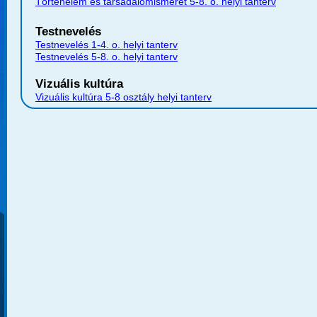
Történelem és társadalomismeret 5-8. o. helyi tanterv
Testnevelés
Testnevelés 1-4. o. helyi tanterv
Testnevelés 5-8. o. helyi tanterv
Vizuális kultúra
Vizuális kultúra 5-8 osztály helyi tanterv