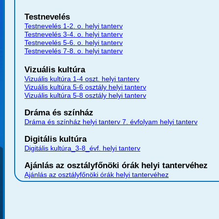
Testnevelés
Testnevelés 1-2. o. helyi tanterv
Testnevelés 3-4. o. helyi tanterv
Testnevelés 5-6. o. helyi tanterv
Testnevelés 7-8. o. helyi tanterv
Vizuális kultúra
Vizuális kultúra 1-4 oszt. helyi tanterv
Vizuális kultúra 5-6 osztály helyi tanterv
Vizuális kultúra 5-8 osztály helyi tanterv
Dráma és színház
Dráma és színház helyi tanterv 7. évfolyam helyi tanterv
Digitális kultúra
Digitális kultúra_3-8_évf. helyi tanterv
Ajánlás az osztályfőnöki órák helyi tantervéhez
Ajánlás az osztályfőnöki órák helyi tantervéhez