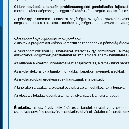
Célunk továbbá a tanulók problémamegoldó gondolkodás fejleszté
kommunikációs képességük, együttműködési képességük, kreativitási kész
A pénzügyi ismeretek oktatására segítségül szolgál a www.bankvel
megismertetünk a diákokkal. A tanárok segítséget kapnak awww.penziranyt
Várt eredmények-produktumok, hatások:
A diákok a program aktivitásán keresztül gazdagodnak a pénzvilág érdek
A célcsoport osztályai új ismereteket szereznek gyűjtőmunkával, a megl
eszközökkel dolgoznak, pénztörténet és szituációs feladatok bemutatásáv
Az aulában a kivetítőn folyamatos lesz a tájékoztatás, a témák mind pénz
Az iskolát dekoráljuk a tanulói munkákkal, képekkel, gyermekrajzokkal.
Az iskolarádióban érdekességek hangzanak el a pénzről.
A tanórákon a szaktanárok saját ötleteik alapján foglalkoznak a témával.
Az előzetes feladatok adják a témahét folyamatos kiállítási anyagát.
Értékelés:
az osztályok aktivitását és a tanulók egyéni vagy csoport
csapatversenyzése pontozásos értékeléssel zárul. Jutalmazás eredményh