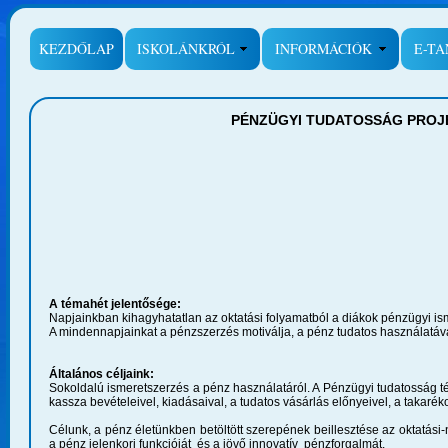
KEZDŐLAP
ISKOLÁNKRÓL
INFORMÁCIÓK
E-T
PÉNZÜGYI TUDATOSSÁG PROJE
A témahét jelentősége:
Napjainkban kihagyhatatlan az oktatási folyamatból a diákok pénzügyi is
A mindennapjainkat a pénzszerzés motiválja, a pénz tudatos használatáv
Általános céljaink:
Sokoldalú ismeretszerzés a pénz használatáról. A Pénzügyi tudatosság t
kassza bevételeivel, kiadásaival, a tudatos vásárlás előnyeivel, a takaré
Célunk, a pénz életünkben betöltött szerepének beillesztése az oktatási-
a pénz jelenkori funkcióját és a jövő innovatív pénzforgalmát.