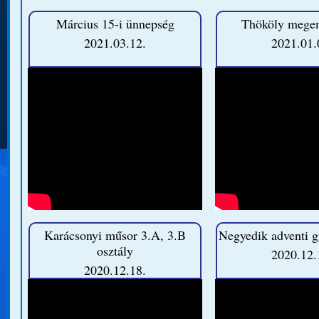
Március 15-i ünnepség
Thököly mege
2021.03.12.
2021.01.
Karácsonyi műsor 3.A, 3.B
Negyedik adventi g
osztály
2020.12.
2020.12.18.