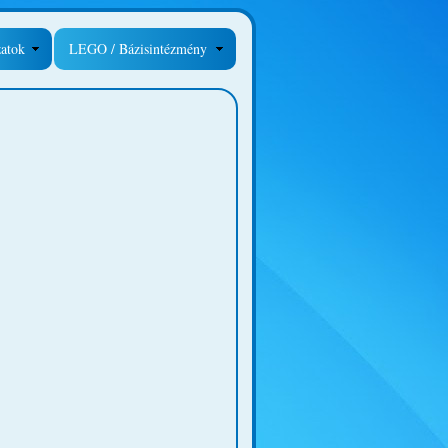
zatok
LEGO / Bázisintézmény