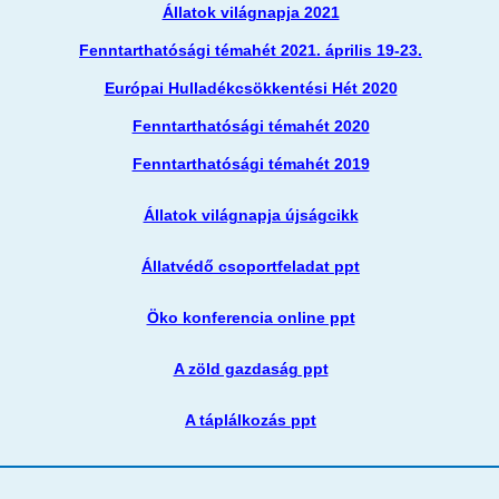
Állatok világnapja 2021
Fenntarthatósági témahét 2021. április 19-23.
Európai Hulladékcsökkentési Hét 2020
Fenntarthatósági témahét 2020
Fenntarthatósági témahét 2019
Állatok világnapja újságcikk
Állatvédő csoportfeladat ppt
Öko konferencia online ppt
A zöld gazdaság ppt
A táplálkozás ppt