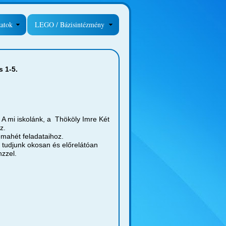
zatok
LEGO / Bázisintézmény
s 1-5.
 mi iskolánk, a Thököly Imre Két
z.
émahét feladataihoz.
 tudjunk okosan és előrelátóan
nzzel.