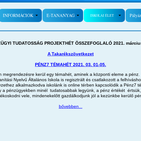
INFORMÁCIÓK
E-TANANYAG
Pályá
ISKOLAI ÉLET
ZÜGYI TUDATOSSÁG PROJEKTHÉT ÖSSZEFOGLALÓ 2021
.
márciu
A Takarékszövetkezet
PÉNZ7 TÉMAHÉT 2021. 03. 01-05.
 megrendezésre kerül egy témahét, aminek a központi eleme a pénz. A
anítási Nyelvű Általános Iskola is regisztrált és csatlakozott a felhívásho
lyzethez alkalmazkodva iskolánk is online térben kapcsolódik a Pénz7 t
y a pénzügyekben minél tudatosabbak legyünk, a pénz értékét értsük,
ékoskodni vele, mindenekelőtt gazdálkodjunk jól a kezünkbe kerülő pé
bővebben...