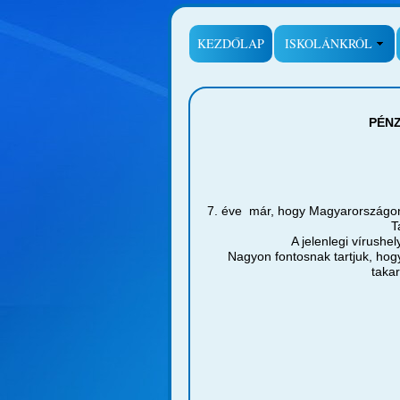
KEZDŐLAP
ISKOLÁNKRÓL
PÉN
7. éve már, hogy Magyarországon
T
A jelenlegi vírushe
Nagyon fontosnak tartjuk, hog
takar