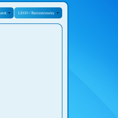
zatok
LEGO / Bázisintézmény