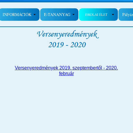
INFORMÁCIÓK
E-TANANYAG
Pályá
ISKOLAI ÉLET
Versenyeredmények 2019. szeptembertől - 2020.
február